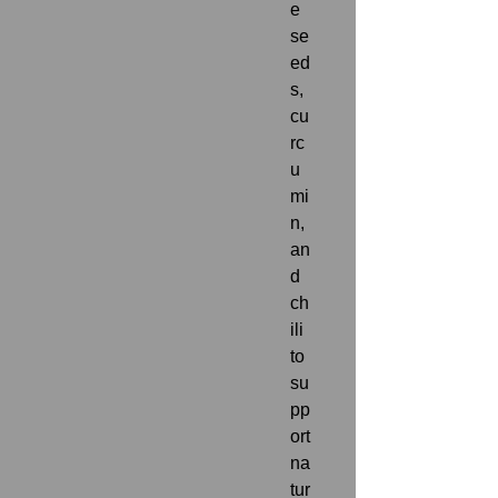
e 
se
ed
s, 
cu
rc
u
mi
n, 
an
d 
ch
ili 
to 
su
pp
ort 
na
tur